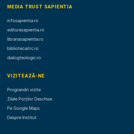
MEDIA TRUST SAPIENTIA
infosapientia.ro
editurasapientia.ro
librariasapientia.ro
bibliotecaitrc.ro
dialogteologic.ro
VIZITEAZĂ-NE
Programări vizite
Zilele Porților Deschise
Pe Google Maps
Despre Institut