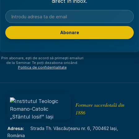
direct în inbox.
Abonare
Am citit și sunt de acord cu
politica de confidențialitate
.
Prin abonare, ești de acord să primești emailuri
de la Seminar. Te poți dezabona oricând.
Politica de confidențialitate
Formare sacerdotală din
1886
Adresa:
Strada Th. Văscăuțeanu nr. 6, 700462 Iași,
România