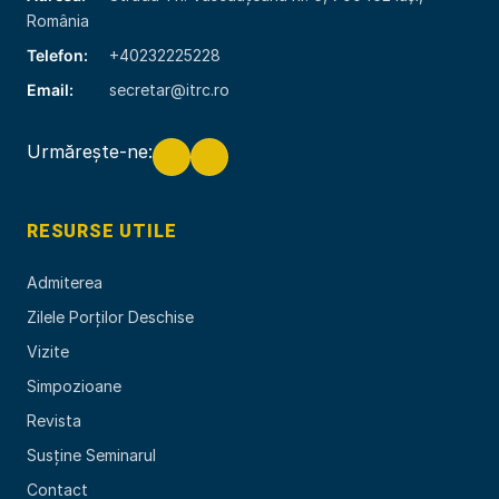
România
Telefon:
+40232225228
Email:
secretar@itrc.ro
Urmărește-ne:
RESURSE UTILE
Admiterea
Zilele Porților Deschise
Vizite
Simpozioane
Revista
Susține Seminarul
Contact