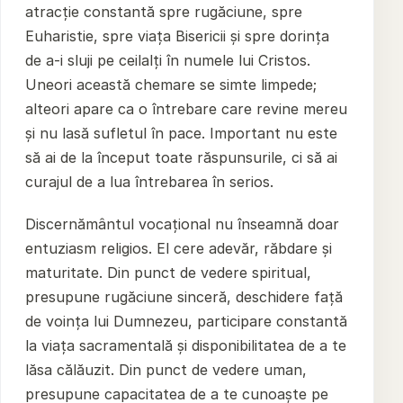
atracție constantă spre rugăciune, spre
Euharistie, spre viața Bisericii și spre dorința
de a-i sluji pe ceilalți în numele lui Cristos.
Uneori această chemare se simte limpede;
alteori apare ca o întrebare care revine mereu
și nu lasă sufletul în pace. Important nu este
să ai de la început toate răspunsurile, ci să ai
curajul de a lua întrebarea în serios.
Discernământul vocațional nu înseamnă doar
entuziasm religios. El cere adevăr, răbdare și
maturitate. Din punct de vedere spiritual,
presupune rugăciune sinceră, deschidere față
de voința lui Dumnezeu, participare constantă
la viața sacramentală și disponibilitatea de a te
lăsa călăuzit. Din punct de vedere uman,
presupune capacitatea de a te cunoaște pe