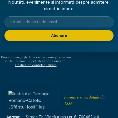
Noutăți, evenimente și informații despre admitere,
direct în inbox.
Abonare
Am citit și sunt de acord cu
politica de confidențialitate
.
Prin abonare, ești de acord să primești emailuri
de la Seminar. Te poți dezabona oricând.
Politica de confidențialitate
Formare sacerdotală din
1886
Adresa:
Strada Th. Văscăuțeanu nr. 6, 700462 Iași,