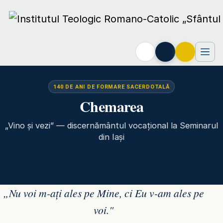
140 DE ANI DE FORMARE SACERDOTALĂ
Chemarea
„Vino și vezi” — discernământul vocațional la Seminarul
din Iași
„Nu voi m-ați ales pe Mine, ci Eu v-am ales pe
voi."