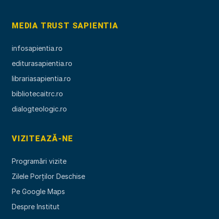
MEDIA TRUST SAPIENTIA
infosapientia.ro
editurasapientia.ro
librariasapientia.ro
bibliotecaitrc.ro
dialogteologic.ro
VIZITEAZĂ-NE
Programări vizite
Zilele Porților Deschise
Pe Google Maps
Despre Institut