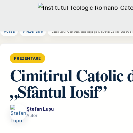
Acasă
›
Prezentare
›
Cimitirul Catolic din Iași și Capela „Sfântul Iosi
PREZENTARE
Cimitirul Catolic d
„Sfântul Iosif”
Ștefan Lupu
Autor