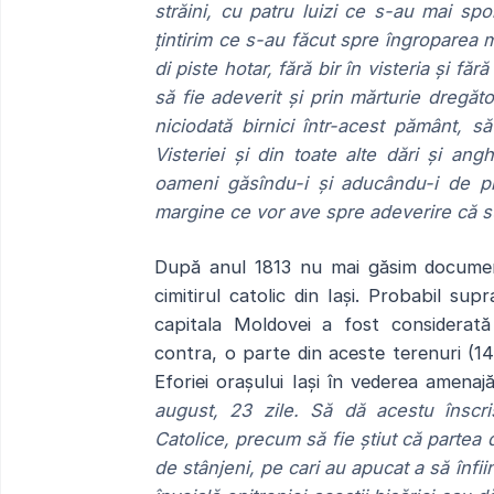
străini, cu patru luizi ce s-au mai spo
țintirim ce s-au făcut spre îngroparea mo
di piste hotar, fără bir în visteria și făr
să fie adeverit și prin mărturie dregăto
niciodată birnici într-acest pământ, să 
Visteriei și din toate alte dări și angher
oameni găsîndu-i și aducându-i de pis
margine ce vor ave spre adeverire că sun
După anul 1813 nu mai găsim document
cimitirul catolic din Iași. Probabil su
capitala Moldovei a fost considerată s
contra, o parte din aceste terenuri (14
Eforiei orașului Iași în vederea amenaj
august, 23 zile. Să dă acestu înscris
Catolice, precum să fie știut că partea
de stânjeni, pe cari au apucat a să înfi