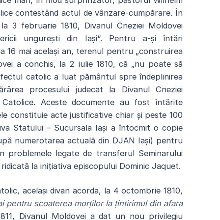
nice mari, în mod surprinzător, pastorul Wilhelm
tolice contestând actul de vânzare-cumpărare. În
, la 3 februarie 1810, Divanul Cneziei Moldovei
ericii ungurești din Iași“. Pentru a-și întări
la 16 mai același an, terenul pentru „construirea
dovei a conchis, la 2 iulie 1810, că „nu poate să
fectul catolic a luat pământul spre îndeplinirea
tărârea procesului judecat la Divanul Cneziei
i Catolice. Aceste documente au fost întărite
 constituie acte justificative chiar și peste 100
hiva Statului – Sucursala Iași a întocmit o copie
upă numerotarea actuală din DJAN Iași) pentru
 în problemele legate de transferul Seminarului
 ridicată la inițiativa episcopului Dominic Jaquet.
tolic, același divan acorda, la 4 octombrie 1810,
i pentru scoaterea morților la țintirimul din afara
 1811, Divanul Moldovei a dat un nou privilegiu