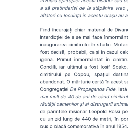
învoială epitropiei aceștii bisărici sau d
a să pretinderisi de la stăpânire vreo 
aflători cu locuința în acestu orașu au 
Fiind încurajați chiar material de Div
interdicției de a se mai face înmormânt
inaugurarea cimitirului în studiu. Mutar
fost decisă, probabil, ca și în cazul celor
igienă. Primul înmormântat în cimiti
Condilli, iar ultimul a fost Iosif Spa
cimitirului pe Copou, spațiul dest
abandonat. O mărturie certă în acest s
Congregației
De Propaganda Fide
. Iat
mai mult de 40 de ani de când cimitirul
răutății oamenilor și al distrugerii anima
de părintele misionar Leopold Rossi pe
cu un zid lung de 440 de metri, în po
pus o placă comemorativă în anul 1854.