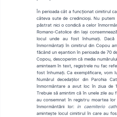
În perioada cât a funcționat cimitirul 
câteva sute de credincioși. Nu putem 
păstrat nici o condică a celor înmormân
Romano-Catolice din Iași consemnează 
locul unde au fost înhumați. Dacă
înmormântați în cimitirul din Copou 
făcând un eșantion în perioada de 70 de 
Copou, descoperim că media numărului d
aminteam în text, registrele nu fac refe
fost înhumați. Ca exemplificare, vom lua 
Numărul decedaților din Parohia Cat
înmormântare a avut loc în ziua de 11
Trebuie să amintim că în unele zile au f
au consemnat în registru moartea lor a
înmormântării lor:
in caemiterio cat
amintește locul cimitirul în care au f