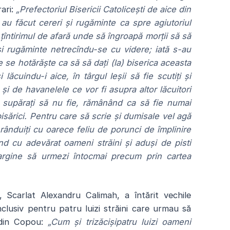
rari:
„Prefectoriul Bisericii Catolicești de aice din
 au făcut cereri și rugăminte ca spre agiutoriul
 țîntirimul de afară unde să îngroapă morții să să
 și rugăminte netrecîndu-se cu videre; iată s-au
e se hotărăște ca să să dați (la) biserica aceasta
lăcuindu-i aice, în târgul Ieșii să fie scutiți și
m și de havanelele ce vor fi asupra altor lăcuitori
in supărați să nu fie, rămânând ca să fie numai
bisărici. Pentru care să scrie și dumisale vel agă
i rânduiți cu oarece feliu de porunci de împlinire
fiind cu adevărat oameni străini și aduși de pisti
argine să urmezi întocmai precum prin cartea
 Scarlat Alexandru Calimah, a întărit vechile
, inclusiv pentru patru luizi străini care urmau să
l din Copou:
„Cum și trizăcișipatru luizi oameni