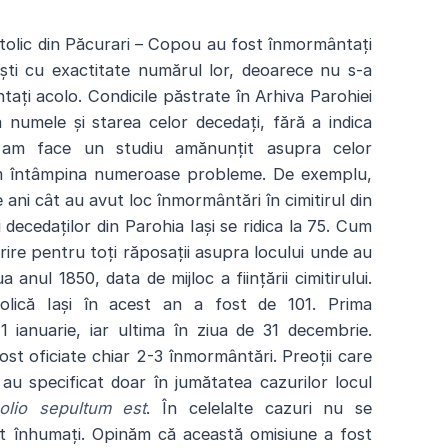
catolic din Păcurari – Copou au fost înmormântați
ști cu exactitate numărul lor, deoarece nu s-a
tați acolo. Condicile păstrate în Arhiva Parohiei
numele și starea celor decedați, fără a indica
 am face un studiu amănunțit asupra celor
am întâmpina numeroase probleme. De exemplu,
ani cât au avut loc înmormântări în cimitirul din
ecedaților din Parohia Iași se ridica la 75. Cum
rire pentru toți răposații asupra locului unde au
anul 1850, data de mijloc a ființării cimitirului.
olică Iași în acest an a fost de 101. Prima
 ianuarie, iar ultima în ziua de 31 decembrie.
ost oficiate chiar 2-3 înmormântări. Preoții care
u specificat doar în jumătatea cazurilor locul
holio sepultum est
. În celelalte cazuri nu se
ost înhumați. Opinăm că această omisiune a fost