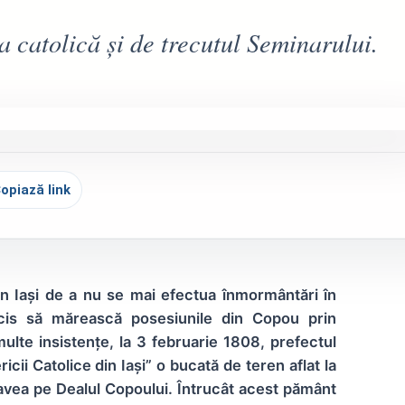
a catolică și de trecutul Seminarului.
opiază link
 din Iași de a nu se mai efectua înmormântări în
decis să mărească posesiunile din Copou prin
lte insistențe, la 3 februarie 1808, prefectul
cii Catolice din Iași” o bucată de teren aflat la
 avea pe Dealul Copoului. Întrucât acest pământ