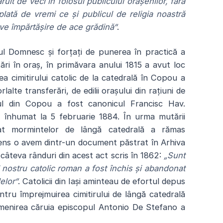
ăruit de veci în folosul publicului orășenilor, fără
plată de vremi ce și publicul de religia noastră
ave împărtășire de ace grădină“
.
anul Domnesc și forțați de punerea în practică a
ări în oraș, în primăvara anului 1815 a avut loc
ea cimitirului catolic de la catedrală în Copou a
lalte transferări, de edilii orașului din rațiuni de
rul din Copou a fost canonicul Francisc Hav.
ko, înhumat la 5 februarie 1884. În urma mutării
inat mormintelor de lângă catedrală a rămas
ens o avem dintr-un document păstrat în Arhiva
ă câteva rânduri din acest act scris în 1862:
„Sunt
 nostru catolic roman a fost închis și abandonat
lelor“
. Catolicii din Iași aminteau de efortul depus
ntru împrejmuirea cimitirului de lângă catedrală
menirea căruia episcopul Antonio De Stefano a