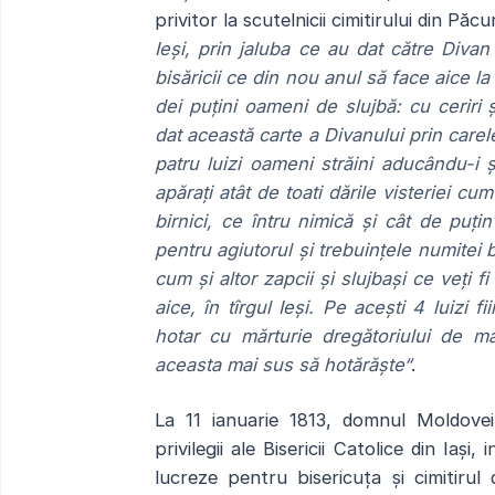
privitor la scutelnicii cimitirului din Păcu
Ieși, prin jaluba ce au dat către Divan
bisăricii ce din nou anul să face aice la
dei puțini oameni de slujbă: cu ceriri
dat această carte a Divanului prin carel
patru luizi oameni străini aducându-i și 
apărați atât de toati dările visteriei cu
birnici, ce întru nimică și cât de puț
pentru agiutorul și trebuințele numitei 
cum și altor zapcii și slujbași ce veți f
aice, în tîrgul Ieși. Pe acești 4 luizi 
hotar cu mărturie dregătoriului de m
aceasta mai sus să hotărăște“
.
La 11 ianuarie 1813, domnul Moldovei,
privilegii ale Bisericii Catolice din Iași
lucreze pentru bisericuța și cimitiru