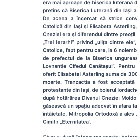
era mai aproape de biserica luterană d
pretins că Biserica Luterană din Iași a
De aceea a încercat să strice conv
Catolică din Iași și Elisabeta Asterlin
Cneziei era și diferendul dintre preoții 
„Trei Ierarhi“ privind „ulița dintre ele
Catolice, fapt pentru care, la 6 noiem
de prefectul de la Biserica ungureasc
Lovnantie Cifedul Canătașul“. Pentru a
oferit Elisabetei Asterling suma de 300
moarte. Tranzacția a fost acceptată 
protestante din Iași, de boierul Iordach
după hotărârea Divanul Cneziei Moldove
găsească un spațiu adecvat în afara Iaș
întâietate, Mitropolia Ortodoxă a ales
Cimitir „Eternitatea“.