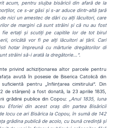
rit acum, pentru slujba bisăricii din afară de la
rților, ce s-ar găsi și s-ar aduce dintr-altă țară
ă de nici un amestec de dări cu alți lăcuitori, care
rilor de margini că sunt străini și că nu au fost
fie ertați și scutiți pe capitile lor de tot birul
ii, oricâtă vor fi pe alți lăcuitori ai țării. Cari
ti hotar împreună cu mărturie dregătorilor di
t străini să-i arată la dregătorie…“
.
e privind achiziționarea altor parcele pentru
prafața avută în posesie de Biserica Catolică din
uficientă pentru „înființarea cimitirului“. Din
2 de stânjeni) a fost donată, la 23 aprilie 1835,
ării grădinii publice din Copou:
„Anul 1835, luna
u Eforiei din acest oraș din partea Bisăricii
 de locu ce ari Bisărica la Copou, în sumă de 142
ința grădina publică de acolo, cu bună credință și