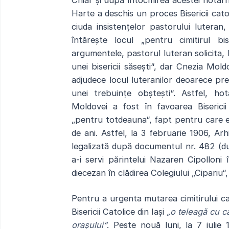
Chiar și după întocmirea acestei hotar
Harte a deschis un proces Bisericii ca
ciuda insistențelor pastorului luteran
întărește locul „pentru cimitirul bis
argumentele, pastorul luteran solicita, 
unei bisericii săsești“, dar Cnezia Mol
adjudece locul luteranilor deoarece pre
unei trebuințe obștești“. Astfel, ho
Moldovei a fost în favoarea Biserici
„pentru totdeauna“, fapt pentru care ele
de ani. Astfel, la 3 februarie 1906, Ar
legalizată după documentul nr. 482 (d
a-i servi părintelui Nazaren Cipolloni
diecezan în clădirea Colegiului „Cipariu“,
Pentru a urgenta mutarea cimitirului ca
Bisericii Catolice din Iași
„o teleagă cu ca
orașului“
. Peste nouă luni, la 7 iulie