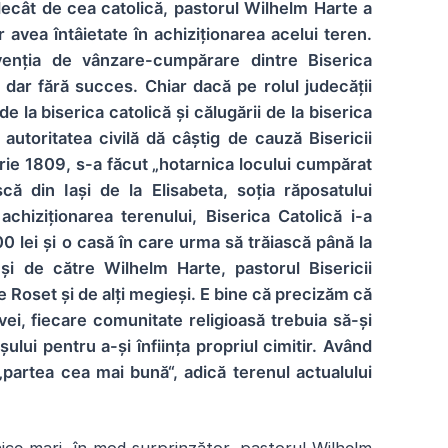
ecât de cea catolică, pastorul Wilhelm Harte a
r avea întâietate în achiziționarea acelui teren.
enția de vânzare-cumpărare dintre Biserica
g, dar fără succes. Chiar dacă pe rolul judecății
de la biserica catolică și călugării de la biserica
“, autoritatea civilă dă câștig de cauză Bisericii
brie 1809, s-a făcut „hotarnica locului cumpărat
ă din Iași de la Elisabeta, soția răposatului
chiziționarea terenului, Biserica Catolică i-a
0 lei și o casă în care urma să trăiască până la
și de către Wilhelm Harte, pastorul Bisericii
e Roset și de alți megieși. E bine că precizăm că
i, fiecare comunitate religioasă trebuia să-și
ului pentru a-și înființa propriul cimitir. Având
 „partea cea mai bună“, adică terenul actualului