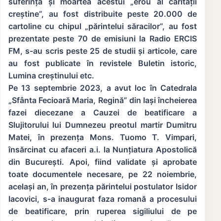
suferința și moartea acestui „erou al carității
creștine”, au fost distribuite peste 20.000 de
cartoline cu chipul „părintelui săracilor”, au fost
prezentate peste 70 de emisiuni la Radio ERCIS
FM, s-au scris peste 25 de studii și articole, care
au fost publicate în revistele Buletin istoric,
Lumina creștinului etc.
Pe 13 septembrie 2023, a avut loc în Catedrala
„Sfânta Fecioară Maria, Regină” din Iași încheierea
fazei diecezane a Cauzei de beatificare a
Slujitorului lui Dumnezeu preotul martir Dumitru
Matei, în prezența Mons. Tuomo T. Vimpari,
însărcinat cu afaceri a.i. la Nunțiatura Apostolică
din București. Apoi, fiind validate și aprobate
toate documentele necesare, pe 22 noiembrie,
același an, în prezența părintelui postulator Isidor
Iacovici, s-a inaugurat faza romană a procesului
de beatificare, prin ruperea sigiliului de pe