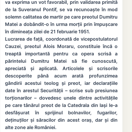
va exprima un vot favorabil, prin validarea primită
de la Suveranul Pontif, se va recunoaște în mod
solemn calitatea de martir pe care preotul Dumitru
Matei a dobândit-o în urma morții prin împușcare
în dimineața zilei de 21 februarie 1951.
Lucrarea de față, coordonată de vicepostulatorul
Cauzei, preotul Alois Moraru, constituie încă o
treaptă importantă pentru ca opera scrisă a
părintelui Dumitru Matei să fie cunoscută,
apreciată și aplicată. Articolele și scrisorile
descoperite până acum arată profunzimea
gândirii acestui teolog și preot, iar declarațiile
date în arestul Securității – scrise sub presiunea
torționarilor – dovedesc unele dintre activitățile
pe care tânărul preot de la Catedrala din Iași le-a
desfășurat în sprijinul bolnavilor, fugarilor,
deținuților și săracilor din acest oraș, dar și din
alte zone ale României.