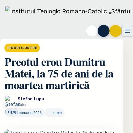
Acasă
›
Institutul
›
Figuri ilustre
›
Preotul erou Dumitru Matei, la 75
FIGURI ILUSTRE
Preotul erou Dumitru
Matei, la 75 de ani de la
moartea martirică
Ștefan Lupu
Autor
21 februarie 2026
4 min