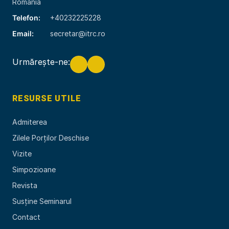
România
Telefon:
+40232225228
Email:
secretar@itrc.ro
Urmărește-ne:
RESURSE UTILE
Admiterea
Zilele Porților Deschise
Vizite
Simpozioane
Revista
Susține Seminarul
Contact