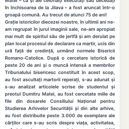
Matei – ca și ale celorlalți executați sau decedați
în închisoarea de la Jilava – a fost aruncat într-o
groapă comună. Au trecut de atunci 75 de ani!
Grație istoricilor diecezei noastre, în ultimii ani ne-
am regrupat în jurul imaginii sale, ne-am apropiat
mai mult de spiritul său de jertfă și am derulat pe
plan local procesul de declarare ca martir, ucis din
ură față de credință, urmând normele Bisericii
Romano-Catolice. După o cercetare istorică de
peste 20 de ani și o muncă intensă a membrilor
Tribunalului bisericesc constituit în acest scop,
au fost ascultați martorii reperați, s-au adunat și
s-au analizat articolele scrise de studentul și
preotul Dumitru Matei, au fost cercetate miile de
file din dosarele Consiliului Național pentru
Studierea Arhivelor Securității și din alte arhive,
au fost distribuite peste 3.000 de exemplare ale
cărților care s-au scris despre viața, activitatea,