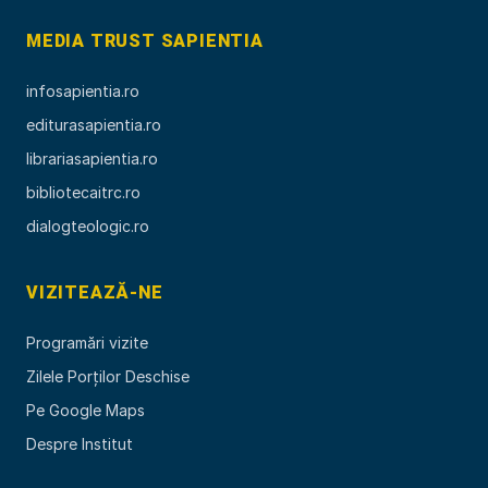
MEDIA TRUST SAPIENTIA
infosapientia.ro
editurasapientia.ro
librariasapientia.ro
bibliotecaitrc.ro
dialogteologic.ro
VIZITEAZĂ-NE
Programări vizite
Zilele Porților Deschise
Pe Google Maps
Despre Institut