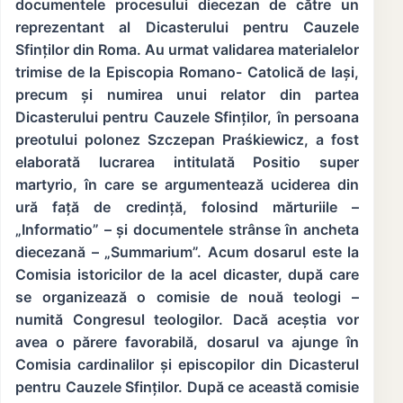
documentele procesului diecezan de către un
reprezentant al Dicasterului pentru Cauzele
Sfinților din Roma. Au urmat validarea materialelor
trimise de la Episcopia Romano- Catolică de Iași,
precum și numirea unui relator din partea
Dicasterului pentru Cauzele Sfinților, în persoana
preotului polonez Szczepan Praśkiewicz, a fost
elaborată lucrarea intitulată Positio super
martyrio, în care se argumentează uciderea din
ură față de credință, folosind mărturiile –
„Informatio” – și documentele strânse în ancheta
diecezană – „Summarium”. Acum dosarul este la
Comisia istoricilor de la acel dicaster, după care
se organizează o comisie de nouă teologi –
numită Congresul teologilor. Dacă aceștia vor
avea o părere favorabilă, dosarul va ajunge în
Comisia cardinalilor și episcopilor din Dicasterul
pentru Cauzele Sfinților. După ce această comisie