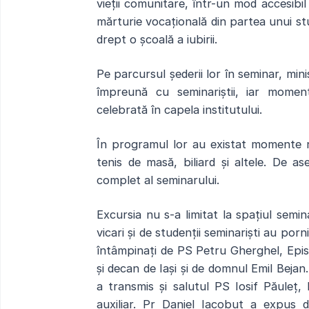
vieții comunitare, într-un mod accesib
mărturie vocațională din partea unui stu
drept o școală a iubirii.
Pe parcursul șederii lor în seminar, min
împreună cu seminariștii, iar momen
celebrată în capela institutului.
În programul lor au existat momente re
tenis de masă, biliard și altele. De a
complet al seminarului.
Excursia nu s-a limitat la spațiul semina
vicari și de studenții seminariști au por
întâmpinați de PS Petru Gherghel, Epis
și decan de Iași și de domnul Emil Beja
a transmis și salutul PS Iosif Păuleț,
auxiliar. Pr Daniel Iacobuț a expus di