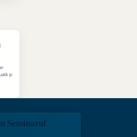
i
un
ală și
cu Seminarul