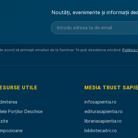
Noutăți, evenimente și informații des
 de acord să primești emailuri de la Seminar. Te poți dezabona oricând.
Politica 
ESURSE UTILE
MEDIA TRUST SAPI
dmiterea
infosapientia.ro
ilele Porților Deschise
editurasapientia.ro
izite
librariasapientia.ro
impozioane
bibliotecaitrc.ro