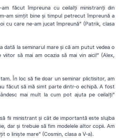
-am făcut împreuna cu ceilalți ministranți din
u m-am simțit bine și timpul petrecut împreună a
i cu care ne-am jucat împreună” (Patrik, clasa
 dată la seminarul mare și că am putut vedea o
 viitor să mai am ocazia să mai vin aici!” (Alex,
tam. În loc să fie doar un seminar plictisitor, am
m-au făcut să mă simt parte dintr-o echipă. A fost
ndesc mai mult la cum pot ajuta pe ceilalți”
 fii ministrant și cât de importantă este slujba
ie, dar și trebuie să fim modelele altor copii. Am
t o liniște mare” (Cosmin, clasa a V-a).