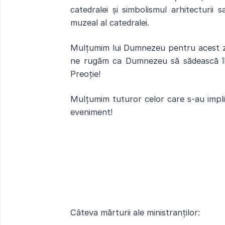
catedralei și simbolismul arhitecturii
muzeal al catedralei.
Mulțumim lui Dumnezeu pentru acest z
ne rugăm ca Dumnezeu să sădească în 
Preoție!
Mulțumim tuturor celor care s-au impli
eveniment!
Câteva mărturii ale ministranților: