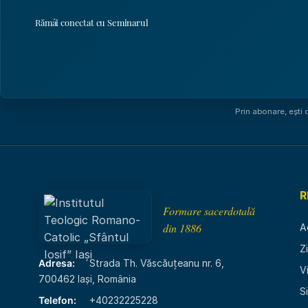
Rămâi conectat cu Seminarul
Prin abonare, ești
R
Formare sacerdotală
din 1886
A
Z
Adresa:
Strada Th. Văscăuțeanu nr. 6,
V
700462 Iași, România
S
Telefon:
+40232225228