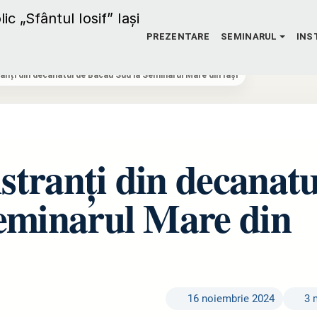
PREZENTARE
SEMINARUL
INS
ranți din decanatul de Bacău Sud la Seminarul Mare din Iași
istranți din decanatu
eminarul Mare din
16 noiembrie 2024
3 