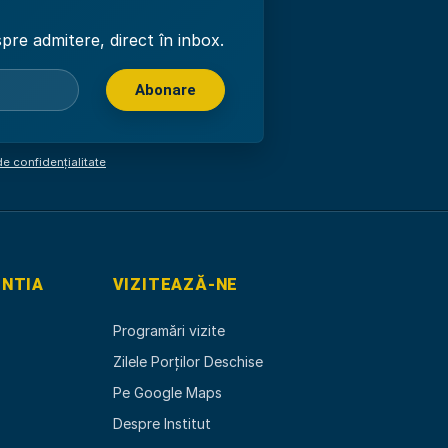
pre admitere, direct în inbox.
Abonare
Am citit și sunt de acord cu
p
de confidențialitate
ENTIA
VIZITEAZĂ-NE
Programări vizite
Zilele Porților Deschise
Pe Google Maps
Despre Institut