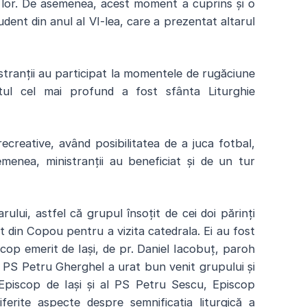
il lor. De asemenea, acest moment a cuprins și o
dent din anul al VI-lea, care a prezentat altarul
istranții au participat la momentele de rugăciune
tul cel mai profund a fost sfânta Liturghie
creative, având posibilitatea de a juca fotbal,
semenea, ministranții au beneficiat și de un tur
rului, astfel că grupul însoțit de cei doi părinți
nit din Copou pentru a vizita catedrala. Ei au fost
cop emerit de Iași, de pr. Daniel Iacobuț, paroh
n. PS Petru Gherghel a urat bun venit grupului și
 Episcop de Iași și al PS Petru Sescu, Episcop
ferite aspecte despre semnificația liturgică a