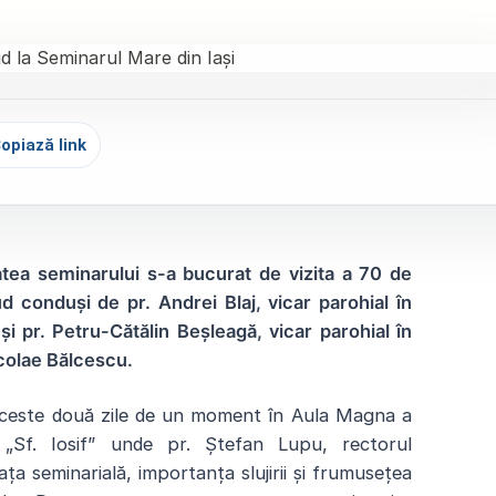
opiază link
tea seminarului s-a bucurat de vizita a 70 de
 conduși de pr. Andrei Blaj, vicar parohial în
și pr. Petru-Cătălin Beșleagă, vicar parohial în
icolae Bălcescu.
 aceste două zile de un moment în Aula Magna a
c „Sf. Iosif” unde pr. Ștefan Lupu, rectorul
ța seminarială, importanța slujirii și frumusețea