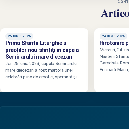
CONT
Artico
25 IUNIE 2026
24 IUNIE 2026
Prima Sfântă Liturghie a
Hirotonire 
preoților nou-sfințiți în capela
Miercuri, 24 iu
Seminarului mare diecezan
Nașterii Sfântu
Catedrala Rom
Joi, 25 iunie 2026, capela Seminarului
Fecioară Maria
mare diecezan a fost martora unei
celebrări pline de emoție, speranță și…