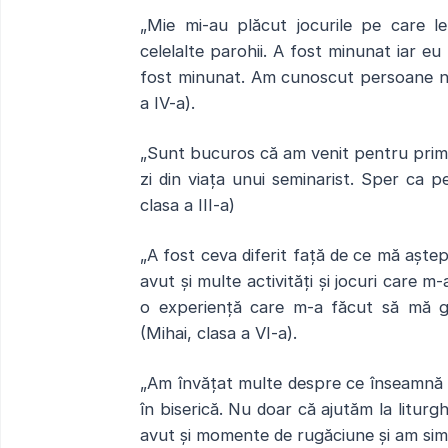
„Mie mi-au plăcut jocurile pe care le
celelalte parohii. A fost minunat iar e
fost minunat. Am cunoscut persoane no
a IV-a).
„Sunt bucuros că am venit pentru prima
zi din viața unui seminarist. Sper ca pe
clasa a III-a)
„A fost ceva diferit față de ce mă aștep
avut și multe activități și jocuri care 
o experiență care m-a făcut să mă gâ
(Mihai, clasa a VI-a).
„Am învățat multe despre ce înseamnă să
în biserică. Nu doar că ajutăm la liturgh
avut și momente de rugăciune și am simți