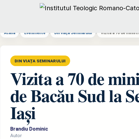
Acasă
›
Evenimente
›
Din viața Seminarului
›
Vizita a 70 de minist
DIN VIAȚA SEMINARULUI
Vizita a 70 de min
de Bacău Sud la S
Iași
Brandiu Dominic
Autor