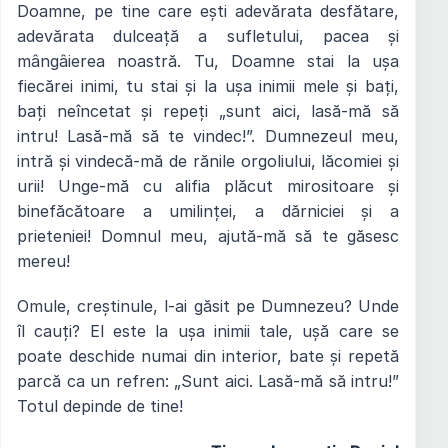
Doamne, pe tine care ești adevărata desfătare,
adevărata dulceață a sufletului, pacea și
mângâierea noastră. Tu, Doamne stai la ușa
fiecărei inimi, tu stai și la ușa inimii mele și bați,
bați neîncetat și repeți „sunt aici, lasă-mă să
intru! Lasă-mă să te vindec!”. Dumnezeul meu,
intră și vindecă-mă de rănile orgoliului, lăcomiei și
urii! Unge-mă cu alifia plăcut mirositoare și
binefăcătoare a umilinței, a dărniciei și a
prieteniei! Domnul meu, ajută-mă să te găsesc
mereu!
Omule, creștinule, l-ai găsit pe Dumnezeu? Unde
îl cauți? El este la ușa inimii tale, ușă care se
poate deschide numai din interior, bate și repetă
parcă ca un refren: „Sunt aici. Lasă-mă să intru!”
Totul depinde de tine!