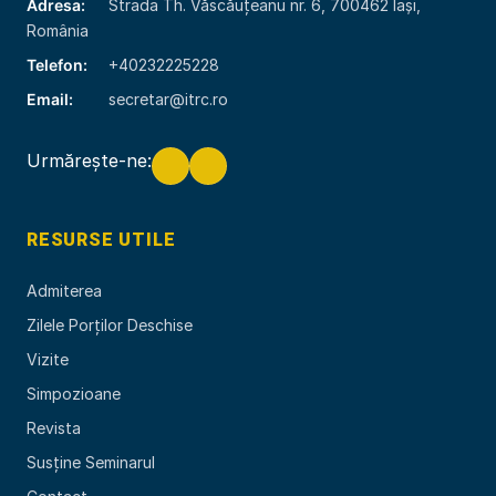
Adresa:
Strada Th. Văscăuțeanu nr. 6, 700462 Iași,
România
Telefon:
+40232225228
Email:
secretar@itrc.ro
Urmărește-ne:
RESURSE UTILE
Admiterea
Zilele Porților Deschise
Vizite
Simpozioane
Revista
Susține Seminarul