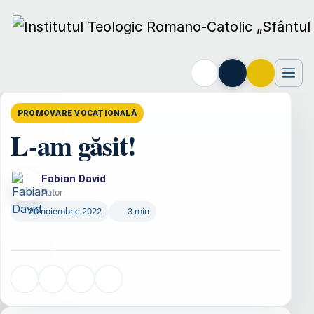
Acasă
›
Seminarul
›
Promovare vocațională
›
L-am găsit!
PROMOVARE VOCAȚIONALĂ
L-am găsit!
Fabian David
Autor
20 noiembrie 2022
3 min