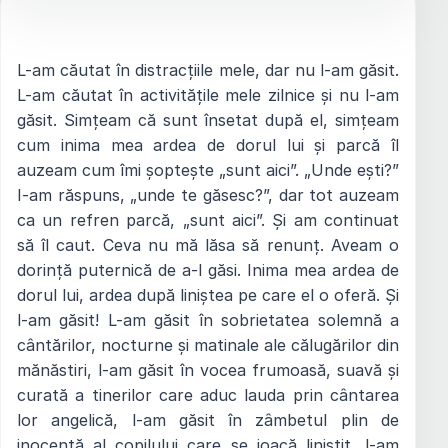
L-am căutat în distracțiile mele, dar nu l-am găsit.
L-am căutat în activitățile mele zilnice și nu l-am
găsit. Simțeam că sunt însetat după el, simțeam
cum inima mea ardea de dorul lui și parcă îl
auzeam cum îmi șoptește „sunt aici”. „Unde ești?”
I-am răspuns, „unde te găsesc?”, dar tot auzeam
ca un refren parcă, „sunt aici”. Și am continuat
să îl caut. Ceva nu mă lăsa să renunț. Aveam o
dorință puternică de a-l găsi. Inima mea ardea de
dorul lui, ardea după liniștea pe care el o oferă. Și
l-am găsit! L-am găsit în sobrietatea solemnă a
cântărilor, nocturne și matinale ale călugărilor din
mănăstiri, l-am găsit în vocea frumoasă, suavă și
curată a tinerilor care aduc lauda prin cântarea
lor angelică, l-am găsit în zâmbetul plin de
inocență al copilului care se joacă liniștit, l-am