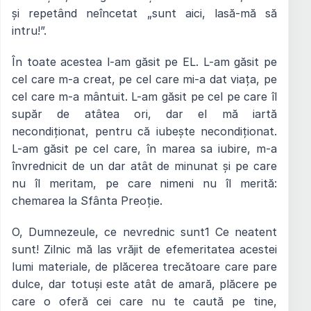
și repetând neîncetat „sunt aici, lasă-mă să
intru!”.
Î
n toate acestea l-am găsit pe EL. L-am găsit pe
cel care m-a creat, pe cel care mi-a dat viața, pe
cel care m-a mântuit. L-am găsit pe cel pe care îl
supăr de atâtea ori, dar el mă iartă
necondiționat, pentru că iubește necondiționat.
L-am găsit pe cel care, în marea sa iubire, m-a
învrednicit de un dar atât de minunat și pe care
nu îl meritam, pe care nimeni nu îl merită:
chemarea la Sfânta Preoție.
O, Dumnezeule, ce nevrednic sunt1 Ce neatent
sunt! Zilnic mă las vrăjit de efemeritatea acestei
lumi materiale, de plăcerea trecătoare care pare
dulce, dar totuși este atât de amară, plăcere pe
care o oferă cei care nu te caută pe tine,