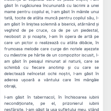
găsit în rugăciunea încununată cu lacrimi a unei
mame pentru copilul ei, l-am găsit în mâinile unui
tată, tocite de atâta muncă pentru copilul său, l-
am găsit în liniștea solemnă a bisericii, atărnând și
veghind de pe cruce, ca de pe un piedestal,
neobosit zi și noapte, l-am în opera de artă pe
care un pictor o realizează cu atâta dibăcie, în
frumoasa melodie care curge din notele așezate
cu măestrie pe hârtie de un compozitor iscusit, l-
am găsit în peisajul minunat al naturii, care se
schimbă cu fiecare anotimp și cu care se
delectează neîncetat ochii noștri, l-am găsit în
adierea ușoară a vântului care îmi mângâie
obrajii,
l-am găsit în tabernacol, în închisoarea iubirii
necondiționate, pe el, prizonierul iubirii
nesfârșite, l-am găsit la ușa sufletului meu, stând