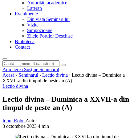
Autorități academice
Lateran
Evenimente
Din viața Seminarului
Vizite
Simpozioane
Zilele Porților Deschise
Biblioteca
Contact
Caută
Introdu
pe
cel
Admiterea
Susține Seminarul
site
puțin
Acasă
›
Seminarul
›
Lectio divina
›
Lectio divina – Duminica a
3
XXVII-a din timpul de peste an (A)
caractere
Lectio divina
pentru
a
Lectio divina – Duminica a XXVII-a din
începe
timpul de peste an (A)
căutarea.
Ionuț Robu
Autor
8 octombrie 2023
4 min