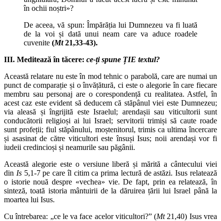
în ochii noștri»?
De aceea, vă spun: Împărăția lui Dumnezeu va fi luată
de la voi și dată unui neam care va aduce roadele
cuvenite
(
Mt
21,33-43).
III.
Meditează în tăcere:
ce-ți spune ȚIE textul?
Această relatare nu este în mod tehnic o parabolă, care are numai un
punct de comparație și o învățătură, ci este o alegorie în care fiecare
membru sau personaj are o corespondență cu realitatea. Astfel, în
acest caz este evident să deducem că stăpânul viei este Dumnezeu;
via aleasă și îngrijită este Israelul; arendașii sau viticultorii sunt
conducătorii religioși ai lui Israel; servitorii trimiși să caute roade
sunt profeții; fiul stăpânului, moștenitorul, trimis ca ultima încercare
și asasinat de către viticultori este însuși Isus; noii arendași vor fi
iudeii credincioși și neamurile sau păgânii.
Această alegorie este o versiune liberă și mărită a cântecului viei
din
Is
5,1-7 pe care îl citim ca prima lectură de astăzi. Isus relatează
o istorie nouă despre «vechea» vie. De fapt, prin ea relatează, în
sinteză, toată istoria mântuirii de la dăruirea țării lui Israel până la
moartea lui Isus.
Cu întrebarea: „ce le va face acelor viticultori?” (
Mt
21,40) Isus vrea