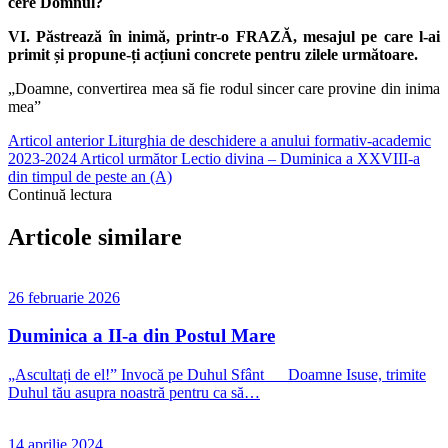
cere Domnul?
VI. Păstrează în inimă, printr-o FRAZĂ, mesajul pe care l-ai
primit și propune-ți acțiuni concrete pentru zilele următoare.
„Doamne, convertirea mea să fie rodul sincer care provine din inima
mea”
Articol anterior
Liturghia de deschidere a anului formativ-academic
2023-2024
Articol următor
Lectio divina – Duminica a XXVIII-a
din timpul de peste an (A)
Continuă lectura
Articole similare
26 februarie 2026
Duminica a II-a din Postul Mare
„Ascultați de el!” Invocă pe Duhul Sfânt Doamne Isuse, trimite
Duhul tău asupra noastră pentru ca să…
14 aprilie 2024