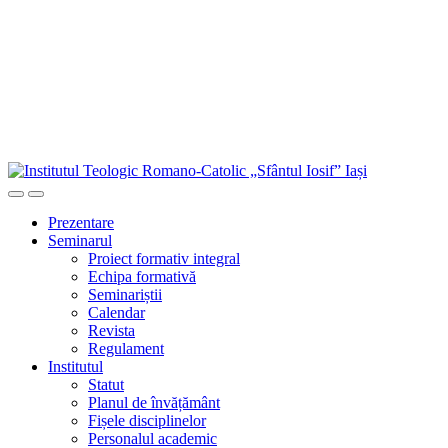
Sari
la
conținutul
principal
Prezentare
Seminarul
Proiect formativ integral
Echipa formativă
Seminariștii
Calendar
Revista
Regulament
Institutul
Statut
Planul de învățământ
Fișele disciplinelor
Personalul academic