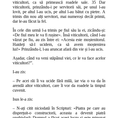
viticultori, ca să primească roadele sale. 35 Dar
viticultorii, prinzându-i pe servitorii săi, pe unul l-au
lovit, pe altul l-au ucis, pe altul l-au bătut cu pietre. A
trimis din nou alți servitori, mai numeroși decât primii,
dar le-au făcut la fel.
În cele din urmă l-a trimis pe fiul său la ei, zicându-și:
«De fiul meu le va fi rușine». Însă viticultorii, când l-au
văzut pe fiu, au zis între ei: «Acesta este moștenitorul.
Haideți să-l ucidem, ca să avem moștenirea
lui!» Prinzându-l, l-au aruncat afară din vie și l-au ucis.
Așadar, când va veni stăpânul viei, ce le va face acelor
viticultori?”.
I-au zis:
– Pe acei răi îi va ucide fără milă, iar via o va da în
arendă altor viticultori, care îi vor da roadele la timpul
cuvenit.
Isus le-a zis:
– N-ați citit niciodată în Scripturi: «Piatra pe care au
disprețuit-o constructorii, aceasta a devenit piatră
unghiulară; Domnul a făcut acest lucru și este minunat