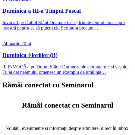
Duminica a III-a Timpul Pascal
Invocă-l pe Duhul Sfânt Doamne Isuse, trimite Duhul tău asupra
noastră pentru ca să putem citi Scriptura precum…
24 martie 2024
Duminica Floriilor (B)
I. INVOCĂ-l pe Duhul Sfânt: Dumnezeule atotputernic și veșnic,
Tu ai dat neamului omenesc un exemplu de umilință…
Rămâi conectat cu Seminarul
Rămâi conectat cu Seminarul
Noutăți, evenimente și informații despre admitere, direct în inbox.