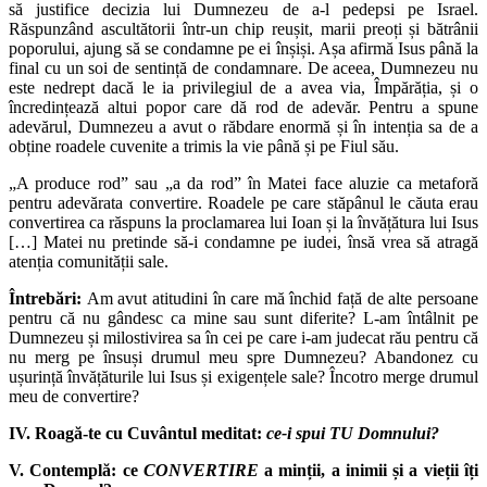
să justifice decizia lui Dumnezeu de a-l pedepsi pe Israel.
Răspunzând ascultătorii într-un chip reușit, marii preoți și bătrânii
poporului, ajung să se condamne pe ei înșiși. Așa afirmă Isus până la
final cu un soi de sentință de condamnare. De aceea, Dumnezeu nu
este nedrept dacă le ia privilegiul de a avea via, Împărăția, și o
încredințează altui popor care dă rod de adevăr. Pentru a spune
adevărul, Dumnezeu a avut o răbdare enormă și în intenția sa de a
obține roadele cuvenite a trimis la vie până și pe Fiul său.
„A produce rod” sau „a da rod” în Matei face aluzie ca metaforă
pentru adevărata convertire. Roadele pe care stăpânul le căuta erau
convertirea ca răspuns la proclamarea lui Ioan și la învățătura lui Isus
[…] Matei nu pretinde să-i condamne pe iudei, însă vrea să atragă
atenția comunității sale.
Întrebări:
Am avut atitudini în care mă închid față de alte persoane
pentru că nu gândesc ca mine sau sunt diferite? L-am întâlnit pe
Dumnezeu și milostivirea sa în cei pe care i-am judecat rău pentru că
nu merg pe însuși drumul meu spre Dumnezeu? Abandonez cu
ușurință învățăturile lui Isus și exigențele sale? Încotro merge drumul
meu de convertire?
IV. Roagă-te cu Cuvântul meditat:
ce-i spui TU Domnului?
V. Contemplă: ce
CONVERTIRE
a minții, a inimii și a vieții îți