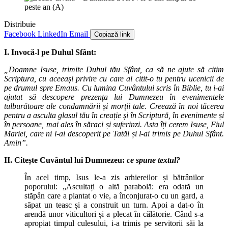
Distribuie
Facebook
LinkedIn
Email
Copiază link
I. Invocă-l pe Duhul Sfânt
:
„Doamne Isuse, trimite Duhul tău Sfânt, ca să ne ajute să citim
Scriptura, cu aceeași privire cu care ai citit-o tu pentru ucenicii de
pe drumul spre Emaus.
Cu lumina Cuvântului scris în Biblie, tu i-ai
ajutat să descopere prezența lui Dumnezeu în evenimentele
tulburătoare ale condamnării și morții tale. Creează în noi tăcerea
pentru a asculta glasul tău
în creație și în Scriptură, în evenimente și
în persoane, mai ales în săraci și suferinzi. Asta îți cerem Isuse, Fiul
Mariei, care ni l-ai descoperit pe Tatăl și l-ai trimis pe Duhul Sfânt.
Amin”.
II. Citește Cuvântul lui Dumnezeu:
ce spune textul?
În acel timp, Isus le-a zis arhiereilor și bătrânilor
poporului: „Ascultați o altă parabolă: era odată un
stăpân care a plantat o vie, a înconjurat-o cu un gard, a
săpat un teasc și a construit un turn. Apoi a dat-o în
arendă unor viticultori și a plecat în călătorie. Când s-a
apropiat timpul culesului, i-a trimis pe servitorii săi la