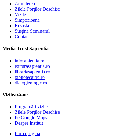
Admiterea
Zilele Porților Deschise
Vizite
Simpozioane
Revista
Susține Seminarul
Contact
Media Trust Sapientia
infosapientia.ro
editurasapientia.ro
librariasapientia.ro
bibliotecaitrc.ro
dialogteologic.ro
Vizitează-ne
Programări vizite
Zilele Porților Deschise
Pe Google Maps
Despre Institut
Prima pagină