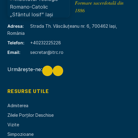
Formare sacerdotală din
1886
Adresa:
Strada Th. Văscăuțeanu nr. 6, 700462 Iași,
România
Telefon:
+40232225228
Email:
secretar@itrc.ro
Urmărește-ne:
RESURSE UTILE
Admiterea
Zilele Porților Deschise
Vizite
Simpozioane