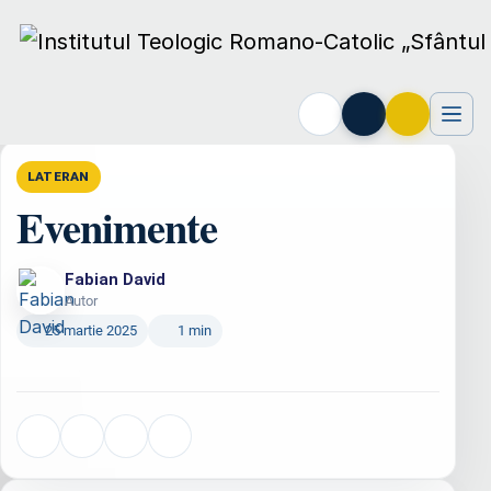
Acasă
›
Lateran
›
Evenimente
LATERAN
Evenimente
Fabian David
Autor
25 martie 2025
1 min