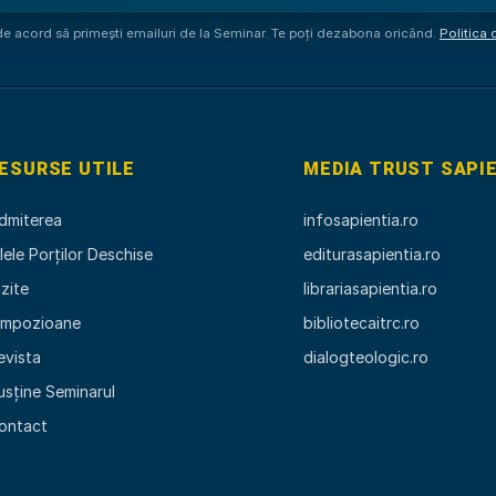
 de acord să primești emailuri de la Seminar. Te poți dezabona oricând.
Politica 
ESURSE UTILE
MEDIA TRUST SAPI
dmiterea
infosapientia.ro
ilele Porților Deschise
editurasapientia.ro
izite
librariasapientia.ro
impozioane
bibliotecaitrc.ro
evista
dialogteologic.ro
usține Seminarul
ontact