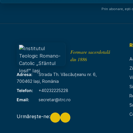
Prin abonare, ești
R
Formare sacerdotală
din 1886
A
Z
Adresa:
Strada Th. Văscăuțeanu nr. 6,
V
700462 Iași, România
S
Telefon:
+40232225228
R
Email:
secretar@itrc.ro
S
C
Urmărește-ne: