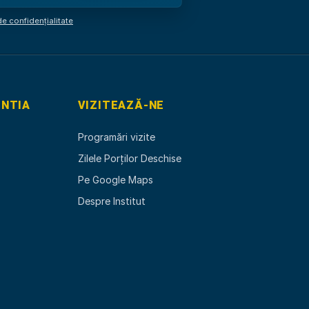
Am citit și sunt de acord cu
p
de confidențialitate
ENTIA
VIZITEAZĂ-NE
Programări vizite
Zilele Porților Deschise
Pe Google Maps
Despre Institut