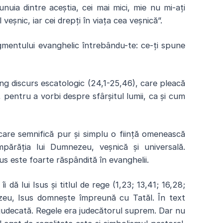
nuia dintre aceștia, cei mai mici, mie nu mi-ați
veșnic, iar cei drepți în viața cea veșnică”.
entului evanghelic întrebându-te: ce-ți spune
 discurs escatologic (24,1-25,46), care pleacă
, pentru a vorbi despre sfârșitul lumii, ca și cum
care semnifică pur și simplu o ființă omenească
părăția lui Dumnezeu, veșnică și universală.
Isus este foarte răspândită în evanghelii.
îi dă lui Isus și titlul de rege (1,23; 13,41; 16,28;
zeu, Isus domnește împreună cu Tatăl. În text
e judecată. Regele era judecătorul suprem. Dar nu