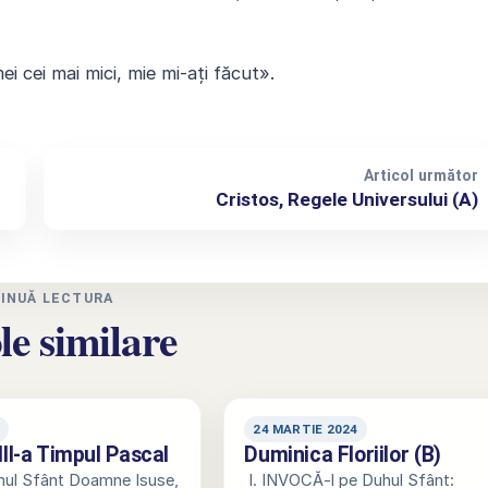
i cei mai mici, mie mi-ați făcut».
Articol următor
Cristos, Regele Universului (A)
INUĂ LECTURA
le similare
4
24 MARTIE 2024
III-a Timpul Pascal
Duminica Floriilor (B)
hul Sfânt Doamne Isuse,
I. INVOCĂ-l pe Duhul Sfânt: