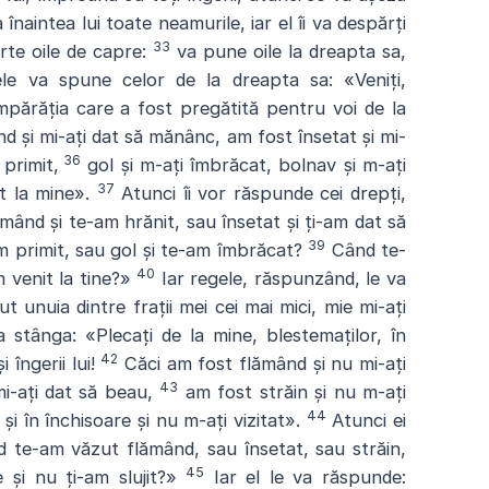
înaintea lui toate neamurile, iar el îi va despărți
33
arte oile de capre:
va pune oile la dreapta sa,
le va spune celor de la dreapta sa: «Veniți,
împărăția care a fost pregătită pentru voi de la
d și mi-ați dat să mănânc, am fost însetat și mi-
36
 primit,
gol și m-ați îmbrăcat, bolnav și m-ați
37
it la mine».
Atunci îi vor răspunde cei drepți,
ând și te-am hrănit, sau însetat și ți-am dat să
39
m primit, sau gol și te-am îmbrăcat?
Când te-
40
 venit la tine?»
Iar regele, răspunzând, le va
 unuia dintre frații mei cei mai mici, mie mi-ați
stânga: «Plecați de la mine, blestemaților, în
42
 îngerii lui!
Căci am fost flămând și nu mi-ați
43
mi-ați dat să beau,
am fost străin și nu m-ați
44
și în închisoare și nu m-ați vizitat».
Atunci ei
 te-am văzut flămând, sau însetat, sau străin,
45
 și nu ți-am slujit?»
Iar el le va răspunde: