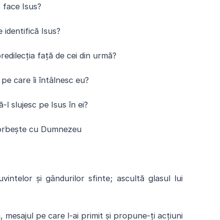
o face Isus?
e identifică Isus?
redilecția față de cei din urmă?
, pe care îi întâlnesc eu?
-l slujesc pe Isus în ei?
orbește cu Dumnezeu
lor și gândurilor sfinte; ascultă glasul lui
mesajul pe care l-ai primit și propune-ți acțiuni