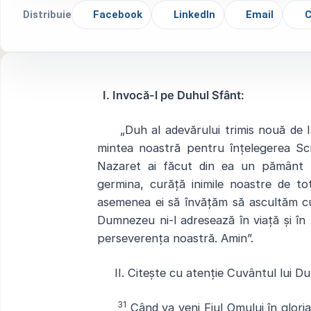
Distribuie
Facebook
LinkedIn
Email
C
I. Invocă-l pe Duhul Sfânt:
„
Duh al adevărului trimis nouă de 
mintea noastră pentru înțelegerea Scr
Nazaret ai făcut din ea un pământ
germina, curăță inimile noastre de t
asemenea ei să învățăm să ascultăm cu
Dumnezeu ni-l adresează în viață și în
perseverența noastră.
Amin”.
II. Citește cu atenție Cuvântul lui 
31
Când va veni Fiul Omului în gloria 