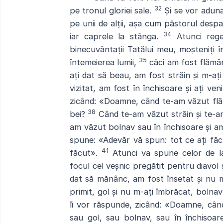
32
pe tronul gloriei sale.
Și se vor aduna 
pe unii de alții, așa cum păstorul desp
34
iar caprele la stânga.
Atunci rege
binecuvântații Tatălui meu, moșteniți 
35
întemeierea lumii,
căci am fost flămân
ați dat să beau, am fost străin și m-ați
vizitat, am fost în închisoare și ați ven
zicând: «Doamne, când te-am văzut flăm
38
bei?
Când te-am văzut străin și te-a
am văzut bolnav sau în închisoare și am
spune: «Adevăr vă spun: tot ce ați făcut
41
făcut».
Atunci va spune celor de la 
focul cel veșnic pregătit pentru diavol și
dat să mănânc, am fost însetat și nu 
primit, gol și nu m-ați îmbrăcat, bolnav 
îi vor răspunde, zicând: «Doamne, când
sau gol, sau bolnav, sau în închisoare