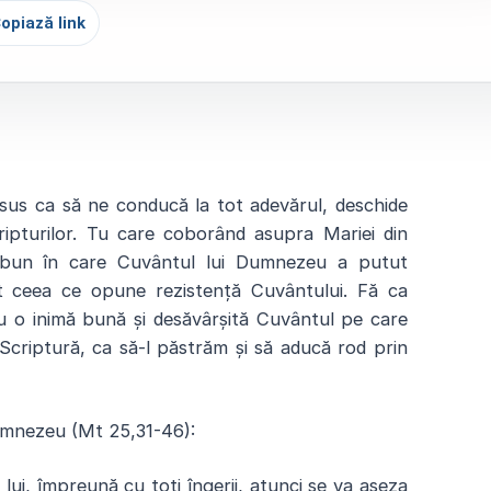
opiază link
Isus ca să ne conducă la tot adevărul, deschide
ipturilor. Tu care coborând asupra Mariei din
 bun în care Cuvântul lui Dumnezeu a putut
ot ceea ce opune rezistență Cuvântului. Fă ca
 o inimă bună și desăvârșită Cuvântul pe care
 Scriptură, ca să-l păstrăm și să aducă rod prin
Dumnezeu
(Mt
25,31-46
)
:
lui, împreună cu toți îngerii, atunci se va așeza