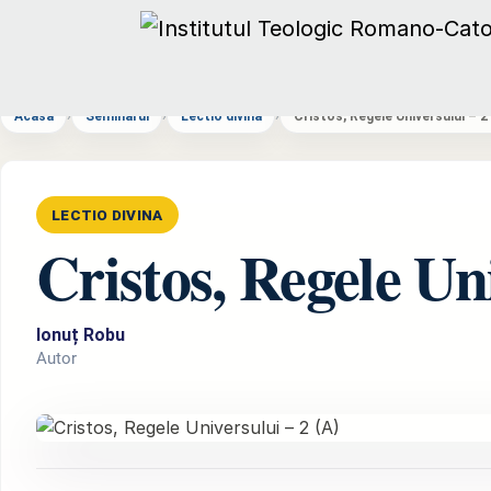
Acasă
›
Seminarul
›
Lectio divina
›
Cristos, Regele Universului – 2 
LECTIO DIVINA
Cristos, Regele Un
Ionuț Robu
Autor