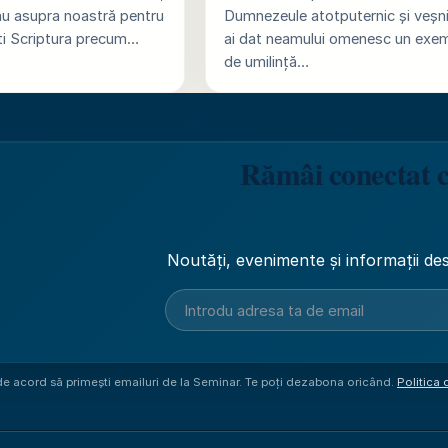
ău asupra noastră pentru
Dumnezeule atotputernic și veșni
ti Scriptura precum…
ai dat neamului omenesc un exe
de umilință…
Rămâi conectat 
Noutăți, evenimente și informații des
 de acord să primești emailuri de la Seminar. Te poți dezabona oricând.
Politica 