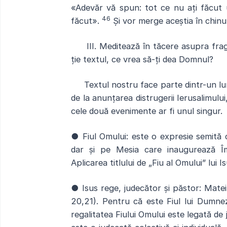
«Adevăr vă spun: tot ce nu ați făcut u
46
făcut».
Și vor merge aceștia în chinul 
III. Meditează în tăcere asupra fragm
ție textul, ce vrea să-ți dea Domnul?
Textul nostru face parte dintr-un lung
de la anunțarea distrugerii Ierusalimului
cele două evenimente ar fi unul singur.
● Fiul Omului:
este o expresie semită 
dar și pe Mesia care inaugurează Îm
Aplicarea titlului de „Fiu al Omului” lui 
● Isus rege, judecător și păstor
:
Matei 
20,21). Pentru că este Fiul lui Dumne
regalitatea Fiului Omului este legată d