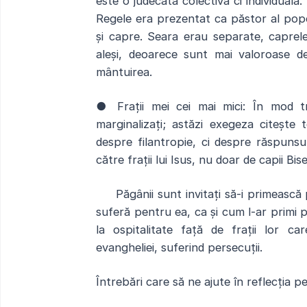
este o judecată colectivă ci individuală.
Regele era prezentat ca păstor al popo
și capre. Seara erau separate, caprele
aleși, deoarece sunt mai valoroase de
mântuirea.
●
Frații mei cei mai mici:
În mod tr
marginalizați; astăzi exegeza citește 
despre filantropie, ci despre răspunsu
către frații lui Isus, nu doar de capii Bise
Păgânii sunt invitați să-i primească pe 
suferă pentru ea, ca și cum l-ar primi pe 
la ospitalitate față de frații lor ca
evangheliei, suferind persecuții.
Întrebări care să ne ajute în reflecția p