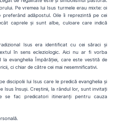
 Legat de regalitate este și simbolismul pastoral.
rului. Pe vremea lui Isus turmele erau mixte: oi
 preferând adăpostul. Oile îi reprezintă pe cei
cât caprele și sunt albe, culoare care indică
adizional Isus era identificat cu cei săraci și
textul în sens ecleziologic. Aici nu ar fi vorba
l la evanghelia Împărăției, care este vestită de
ricii, ci chiar de către cei mai nesemnificativi.
discipolii lui Isus care le predică evanghelia și
Isus însuși. Creștinii, la rândul lor, sunt invitați
re se fac predicatori itineranți pentru cauza
ersonală
.