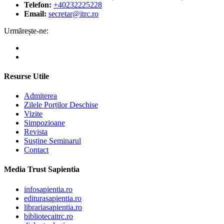
Telefon:
+40232225228
Email:
secretar@itrc.ro
Urmărește-ne:
Resurse Utile
Admiterea
Zilele Porților Deschise
Vizite
Simpozioane
Revista
Susține Seminarul
Contact
Media Trust Sapientia
infosapientia.ro
editurasapientia.ro
librariasapientia.ro
bibliotecaitrc.ro