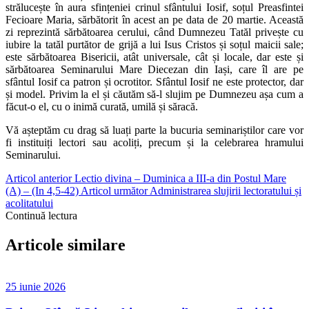
strălucește în aura sfințeniei crinul sfântului Iosif, soțul Preasfintei
Fecioare Maria, sărbătorit în acest an pe data de 20 martie. Această
zi reprezintă sărbătoarea cerului, când Dumnezeu Tatăl privește cu
iubire la tatăl purtător de grijă a lui Isus Cristos și soțul maicii sale;
este sărbătoarea Bisericii, atât universale, cât și locale, dar este și
sărbătoarea Seminarului Mare Diecezan din Iași, care îl are pe
sfântul Iosif ca patron și ocrotitor. Sfântul Iosif ne este protector, dar
și model. Privim la el și căutăm să-l slujim pe Dumnezeu așa cum a
făcut-o el, cu o inimă curată, umilă și săracă.
Vă așteptăm cu drag să luați parte la bucuria seminariștilor care vor
fi instituiți lectori sau acoliți, precum și la celebrarea hramului
Seminarului.
Articol anterior
Lectio divina – Duminica a III-a din Postul Mare
(A) – (In 4,5-42)
Articol următor
Administrarea slujirii lectoratului și
acolitatului
Continuă lectura
Articole similare
25 iunie 2026