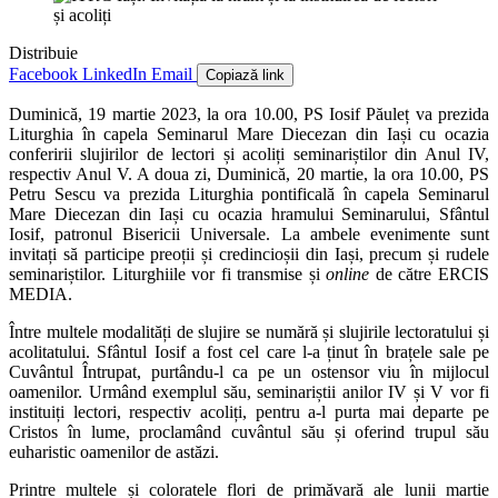
Distribuie
Facebook
LinkedIn
Email
Copiază link
Duminică, 19 martie 2023, la ora 10.00, PS Iosif Păuleț va prezida
Liturghia în capela Seminarul Mare Diecezan din Iași cu ocazia
conferirii slujirilor de lectori și acoliți seminariștilor din Anul IV,
respectiv Anul V. A doua zi, Duminică, 20 martie, la ora 10.00, PS
Petru Sescu va prezida Liturghia pontificală în capela Seminarul
Mare Diecezan din Iași cu ocazia hramului Seminarului, Sfântul
Iosif, patronul Bisericii Universale. La ambele evenimente sunt
invitați să participe preoții și credincioșii din Iași, precum și rudele
seminariștilor. Liturghiile vor fi transmise și
online
de către ERCIS
MEDIA.
Între multele modalități de slujire se numără și slujirile lectoratului și
acolitatului. Sfântul Iosif a fost cel care l-a ținut în brațele sale pe
Cuvântul Întrupat, purtându-l ca pe un ostensor viu în mijlocul
oamenilor. Urmând exemplul său, seminariștii anilor IV și V vor fi
instituiți lectori, respectiv acoliți, pentru a-l purta mai departe pe
Cristos în lume, proclamând cuvântul său și oferind trupul său
euharistic oamenilor de astăzi.
Printre multele și coloratele flori de primăvară ale lunii martie