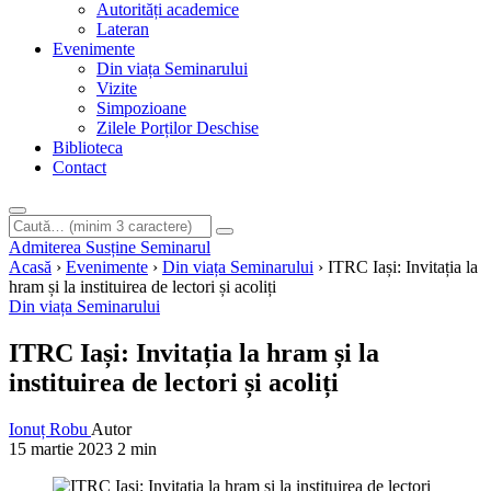
Autorități academice
Lateran
Evenimente
Din viața Seminarului
Vizite
Simpozioane
Zilele Porților Deschise
Biblioteca
Contact
Caută
Introdu
pe
cel
Admiterea
Susține Seminarul
site
puțin
Acasă
›
Evenimente
›
Din viața Seminarului
›
ITRC Iași: Invitația la
3
hram și la instituirea de lectori și acoliți
caractere
Din viața Seminarului
pentru
a
ITRC Iași: Invitația la hram și la
începe
instituirea de lectori și acoliți
căutarea.
Ionuț Robu
Autor
15 martie 2023
2 min