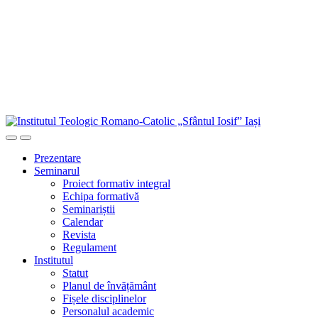
Sari
la
conținutul
principal
Prezentare
Seminarul
Proiect formativ integral
Echipa formativă
Seminariștii
Calendar
Revista
Regulament
Institutul
Statut
Planul de învățământ
Fișele disciplinelor
Personalul academic