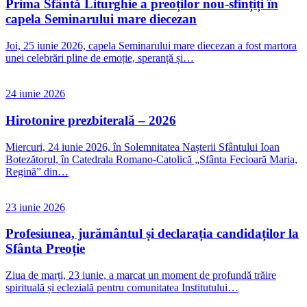
Prima Sfântă Liturghie a preoților nou-sfințiți în
capela Seminarului mare diecezan
Joi, 25 iunie 2026, capela Seminarului mare diecezan a fost martora
unei celebrări pline de emoție, speranță și…
24 iunie 2026
Hirotonire prezbiterală – 2026
Miercuri, 24 iunie 2026, în Solemnitatea Nașterii Sfântului Ioan
Botezătorul, în Catedrala Romano-Catolică „Sfânta Fecioară Maria,
Regină” din…
23 iunie 2026
Profesiunea, jurământul și declarația candidaților la
Sfânta Preoție
Ziua de marți, 23 iunie, a marcat un moment de profundă trăire
spirituală și eclezială pentru comunitatea Institutului…