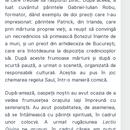
luat cuvântul părintele Gabriel-Iulian Robu,
formator, dând exemplu de doi preoți care l-au
impresionat: părintele Patrick, din Irlanda, care
prin mărturia propriei vieți, a reușit să convingă
un necredincios să primească Botezul înainte de
a muri, și un preot din arhidieceza de București,
care era întotdeauna la dispoziția credincioșilor
săi. După aceste frumoase mărturii și după o
scurtă pauză, a urmat o scenetă, organizată de
responsabilii culturali. Aceștia au pus în joc
chemarea regelui Saul, într-o manieră comică.
După-amiază, oaspeții noștri au avut ocazia de a
vedea frumusețea orașului Iași împreună cu
seminariștii. Au avut posibilitatea, de asemenea,
să se întâlnească cu părinții spirituali, în cadrul
unor colocvii. A urmat rugăciunea
Lectio
Divina
pe grupuri, în cadrul căreia am putut