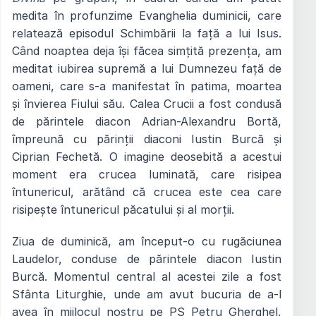
medita în profunzime Evanghelia duminicii, care
relatează episodul Schimbării la față a lui Isus.
Când noaptea deja își făcea simțită prezența, am
meditat iubirea supremă a lui Dumnezeu față de
oameni, care s-a manifestat în patima, moartea
și învierea Fiului său. Calea Crucii a fost condusă
de părintele diacon Adrian-Alexandru Bortă,
împreună cu părinții diaconi Iustin Burcă și
Ciprian Fechetă. O imagine deosebită a acestui
moment era crucea luminată, care risipea
întunericul, arătând că crucea este cea care
risipește întunericul păcatului și al morții.
Ziua de duminică, am început-o cu rugăciunea
Laudelor, conduse de părintele diacon Iustin
Burcă. Momentul central al acestei zile a fost
Sfânta Liturghie, unde am avut bucuria de a-l
avea în mijlocul nostru pe PS Petru Gherghel,