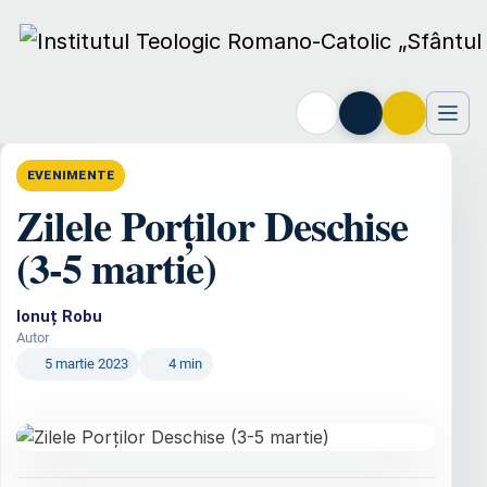
Acasă
›
Evenimente
›
Zilele Porților Deschise (3-5 martie)
EVENIMENTE
Zilele Porților Deschise
(3-5 martie)
Ionuț Robu
Autor
5 martie 2023
4 min