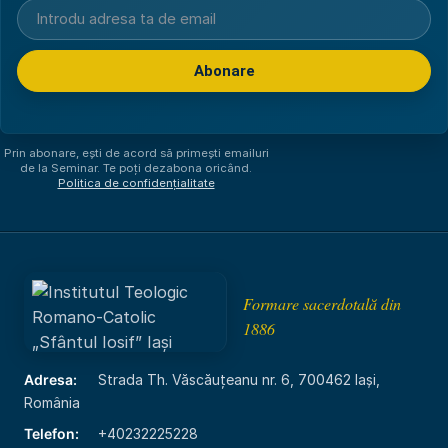
Abonare
Am citit și sunt de acord cu
politica de confidențialitate
.
Prin abonare, ești de acord să primești emailuri
de la Seminar. Te poți dezabona oricând.
Politica de confidențialitate
Formare sacerdotală din
1886
Adresa:
Strada Th. Văscăuțeanu nr. 6, 700462 Iași,
România
Telefon:
+40232225228