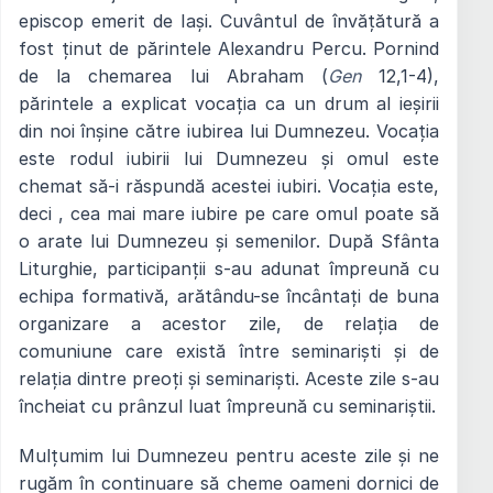
episcop emerit de Iași. Cuvântul de învățătură a
fost ținut de părintele Alexandru Percu. Pornind
de la chemarea lui Abraham (
Gen
12,1-4),
părintele a explicat vocația ca un drum al ieșirii
din noi înșine către iubirea lui Dumnezeu. Vocația
este rodul iubirii lui Dumnezeu și omul este
chemat să-i răspundă acestei iubiri. Vocația este,
deci , cea mai mare iubire pe care omul poate să
o arate lui Dumnezeu și semenilor. După Sfânta
Liturghie, participanții s-au adunat împreună cu
echipa formativă, arătându-se încântați de buna
organizare a acestor zile, de relația de
comuniune care există între seminariști și de
relația dintre preoți și seminariști. Aceste zile s-au
încheiat cu prânzul luat împreună cu seminariștii.
Mulțumim lui Dumnezeu pentru aceste zile și ne
rugăm în continuare să cheme oameni dornici de