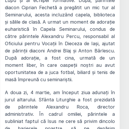
Lupu și al echipei formative. După, părintele
diacon Ciprian Fechetă a pregătit un mic tur al
Seminarului, acesta incluzând capela, biblioteca
și sălile de clasă. A urmat un moment de adorație
euharistică în Capela Seminarului, condus de
către părintele Alexandru Percu, responsabil al
Oficiului pentru Vocații în Dieceza de Iași, ajutat
de părinții diaconi Andrei Blaj și Anton Bârlescu.
După adorație, a fost cina, urmată de un
moment liber, în care oaspeții noștri au avut
oportunitatea de a juca fotbal, biliard și tenis de
masă împreună cu seminariștii.
A doua zi, 4 martie, am început ziua adunați în
jurul altarului. Sfânta Liturghie a fost prezidată
de părintele Alexandru Roca, director
administrativ. În cadrul omiliei, părintele a
subliniat faptul că Isus ne cere să privim dincolo
de barierele noastre, să ne depășim