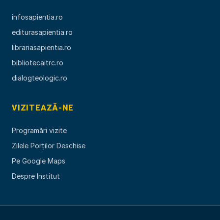
infosapientia.ro
editurasapientia.ro
librariasapientia.ro
bibliotecaitrc.ro
dialogteologic.ro
VIZITEAZĂ-NE
Programări vizite
Zilele Porților Deschise
Pe Google Maps
Despre Institut