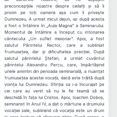
preconcepțiile noastre despre ceilalți și să îi
privim pe toți oamenii așa cum îi privește
Dumnezeu. A urmat micul dejun, iar după acesta
a fost o întâlnire în „Aula Magna” a Seminarului.
Momentul de întâlnire a început cu intonarea
cântecului „Un suflet misionar”. Apoi, a fost
salutul Părintelui Rector, care a subliniat
frumusețea, dar și dificultatea preoției. După
salutul părintelui Ștefan, a urmat cuvântul
părintelui Alexandru Percu, care, împărtășind
unele amintiri din perioada seminarială, a nuanțat
frumusețea acestei vocații, dacă este trăită după
voința lui Dumnezeu. Sfinția sa i-a încurajat pe
cei care au venit să nu le fie teamă să se
deschidă în fața lui Cristos. Apoi, Ioachim Doboș,
seminarist în Anul IV, a dat o mărturie a drumului
vocației sale, subliniind că vocația este un drum
la care trebuie să răspunzi zilnic. După aceea, a