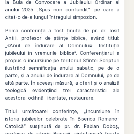
la Bula de Convocare a Jubileului Ordinar al
anului 2025 „Spes non confundit”, pe care a
citat-o de-a lungul întregului simpozion.
Prima conferință a fost ținută de pr. dr. Iosif
Antili, profesor de științe biblice, având titlul:
„«Anul de îndurare al Domnului», Instituția
jubileului în vremurile biblice”. Conferențiarul a
propus o incursiune pe teritoriul Sfintei Scripturi
ilustrând semnificația anului sabatic, pe de o
parte, și a anului de îndurare al Domnului, pe de
altă parte. În aceeași măsură, a oferit și o analiză
teologică evidențiind trei caracteristici ale
acestora: odihnă, libertate, restaurare.
Titlul următoarei conferințe, „Incursiune în
istoria jubileelor celebrate în Biserica Romano-
Catolică” susținută de pr. dr. Fabian Doboș,
profesor de istoria Bisericii, sintetizează foarte