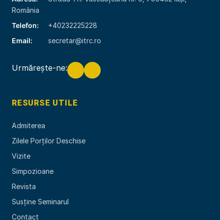
România
Telefon:
+40232225228
Email:
secretar@itrc.ro
Urmărește-ne:
RESURSE UTILE
Admiterea
Zilele Porților Deschise
Vizite
Simpozioane
Revista
Susține Seminarul
Contact