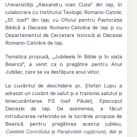
Universității „Alexandru Ioan Cuza” din Iași, în
colaborare cu Institutul Teologic Romano-Catolic
„Sf. Iosif” din Iași, cu Oficiul pentru Pastorația
Biblică a Diecezei Romano-Catolice de Iași și cu
Departamentul de Cercetare Istorică al Diecezei
Romano-Catolice de Iași.
Tematica propusă, „Jubileele în Biblie și în viața
Bisericii”, a venit ca o pregătire pentru Anul
Jubiliar, care se va desfășura anul viitor.
La cuvântul de deschidere pr. Ștefan Lupu a
adresat un cuvânt de salut și a transmis salutul și
binecuvântarea PS Iosif Păuleț, Episcopul
Diecezei de Iași. De asemenea, a făcut
introducerea referindu-se la lucrările propuse de
Biserică pentru pregătirea acestui jubileu,
Caietele Conciliului
și
Parabolele rugăciunii
, dar și