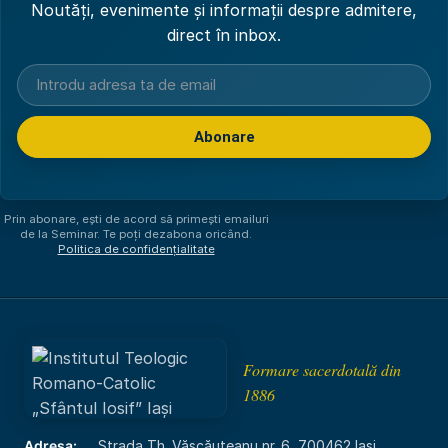
Noutăți, evenimente și informații despre admitere,
direct în inbox.
Abonare
Am citit și sunt de acord cu
politica de confidențialitate
.
Prin abonare, ești de acord să primești emailuri
de la Seminar. Te poți dezabona oricând.
Politica de confidențialitate
Formare sacerdotală din
1886
Adresa:
Strada Th. Văscăuțeanu nr. 6, 700462 Iași,