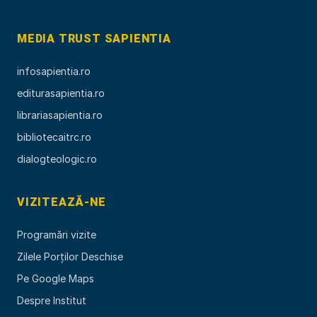
MEDIA TRUST SAPIENTIA
infosapientia.ro
editurasapientia.ro
librariasapientia.ro
bibliotecaitrc.ro
dialogteologic.ro
VIZITEAZĂ-NE
Programări vizite
Zilele Porților Deschise
Pe Google Maps
Despre Institut