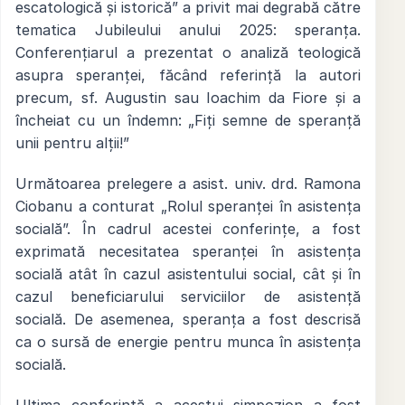
escatologică și istorică” a privit mai degrabă către
tematica Jubileului anului 2025: speranța.
Conferențiarul a prezentat o analiză teologică
asupra speranței, făcând referință la autori
precum, sf. Augustin sau Ioachim da Fiore și a
încheiat cu un îndemn: „Fiți semne de speranță
unii pentru alții!”
Următoarea prelegere a asist. univ. drd. Ramona
Ciobanu a conturat „Rolul speranței în asistența
socială”. În cadrul acestei conferințe, a fost
exprimată necesitatea speranței în asistența
socială atât în cazul asistentului social, cât și în
cazul beneficiarului serviciilor de asistență
socială. De asemenea, speranța a fost descrisă
ca o sursă de energie pentru munca în asistența
socială.
Ultima conferință a acestui simpozion a fost