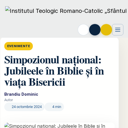
Acasă
›
Evenimente
›
Simpozionul național: Jubileele în Biblie și în viața
EVENIMENTE
Simpozionul național:
Jubileele în Biblie și în
viața Bisericii
Brandiu Dominic
Autor
24 octombrie 2024
4 min